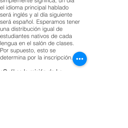
simplemente significa, un día
el idioma principal hablado
será inglés y al día siguiente
será español. Esperamos tener
una distribución igual de
estudiantes nativos de cada
lengua en el salón de clases.
Por supuesto, esto se
determina por la inscripción.
¿Cuál es la misión de La
Escuelita Weekday School?
Proporcionando un lenguaje
dual, basado en el juego,
experiencia en el aula; nos
esforzamos por inculcar un
sentido permanente de
respeto por todos los niños,